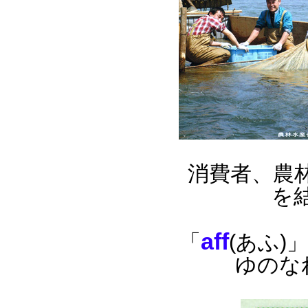
消費者、農
を
aff
「
(あふ)
ゆのな