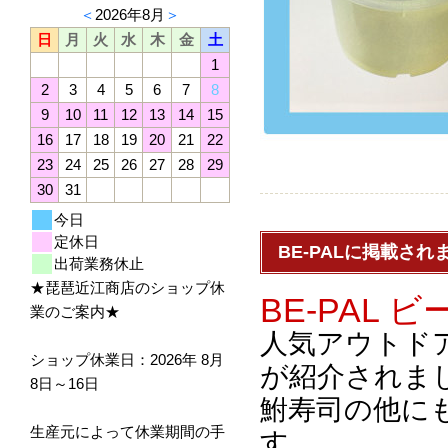
＜
2026年8月
＞
日
月
火
水
木
金
土
1
2
3
4
5
6
7
8
9
10
11
12
13
14
15
16
17
18
19
20
21
22
23
24
25
26
27
28
29
30
31
今日
定休日
BE-PALに掲載さ
出荷業務休止
★琵琶近江商店のショップ休
BE-PAL
業のご案内★
人気アウトド
ショップ休業日：2026年 8月
が紹介されま
8日～16日
鮒寿司の他に
生産元によって休業期間の手
す。