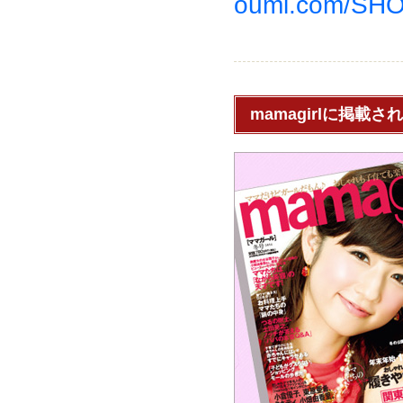
oumi.com/SHOP
mamagirlに掲