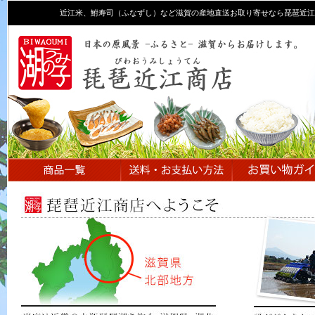
近江米、鮒寿司（ふなずし）など滋賀の産地直送お取り寄せなら琵琶近江