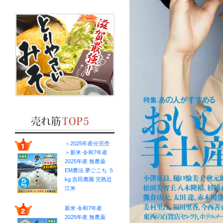
＜2025年産分完売
＞新米 令和7年産
2025年産 無農薬
EM農法 夢ごこち ５
kg 吉田農園 完熟近
江米
新米 令和7年産
2025年産 無農薬