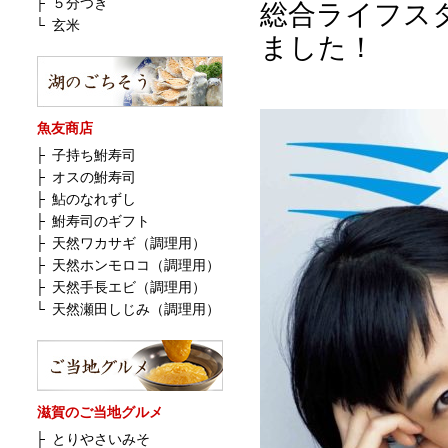
├
５分つき
総合ライフス
└
玄米
ました！
魚友商店
├
子持ち鮒寿司
├
オスの鮒寿司
├
鮎のなれずし
├
鮒寿司のギフト
├
天然ワカサギ（調理用）
├
天然ホンモロコ（調理用）
├
天然手長エビ（調理用）
└
天然瀬田しじみ（調理用）
滋賀のご当地グルメ
├
とりやさいみそ