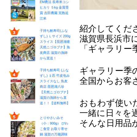
EM農法 長寿米コシ
ヒカリ ５kg 金賞受
賞 吉田農園 完熟近
江米
紹介してくだ
子持ち鮒寿司(ふな
滋賀県長浜市
ずし) Ｌサイズ 200g
スライス【琵琶湖産
「ギャラリー
天然ニゴロブナ】魚
友商店 滋賀の漁師
から直送！
ギャラリー季
子持ち鮒寿司 (ふな
ずし) １匹 竹皮包み
全国からお客
スライスなし 魚友
商店 琵琶湖八珍
【天然ニゴロブナ】
滋賀の漁師から直
おもわず使い
送！！【送料無料】
一緒に日々を
とりやさいみそ
そんな日用品
（小：900g） びわ
こ食堂 お取り寄せ
鍋 滋賀の万能調味