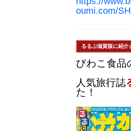
https://www.b
oumi.com/SHO
るるぶ滋賀版に紹介
びわこ食品
人気旅行誌
た！