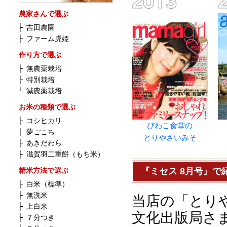
農家さんで選ぶ
├
吉田農園
├
ファーム虎姫
作り方で選ぶ
├
無農薬栽培
├
特別栽培
└
減農薬栽培
お米の種類で選ぶ
├
コシヒカリ
びわこ食堂の
├
夢ごこち
とりやさいみそ
├
あきだわら
├
滋賀羽二重餅（もち米）
精米方法で選ぶ
『ミセス 8月号』
├
白米（標準）
├
無洗米
当店の「とり
├
上白米
文化出版局さ
├
７分つき