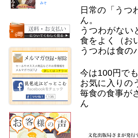
みそ
日常の「うつ
ん。
うつわがない
食をよく（お
うつわは食の
今は100円で
お気に入りの
毎食の食事が
ん