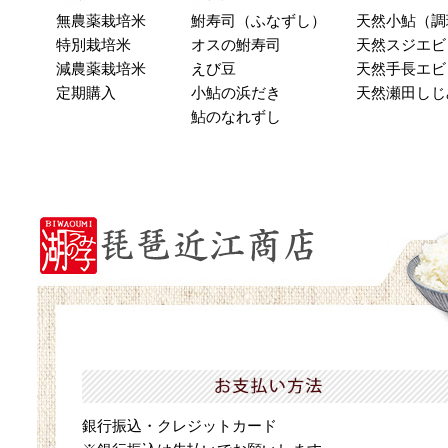
無農薬栽培米
鮒寿司（ふなずし）
天然小鮎（調
特別栽培米
オスの鮒寿司
天然スジエビ
減農薬栽培米
えび豆
天然手長エビ
定期購入
小鮎の浜だき
天然瀬田しじ
鮎のなれずし
銀行振込・クレジットカード