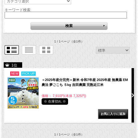
キーワード検索
1 / 1ページ
（全1件）
1位
NEW
PICK UP
＜2025年産分完売＞新米 令和7年産 2025年産 無農薬 EM
農法 夢ごこち ５kg 吉田農園 完熟近江米
価格： 7,910円(本体 7,325円)
※ 在庫切れ ※
1 / 1ページ
（全1件）