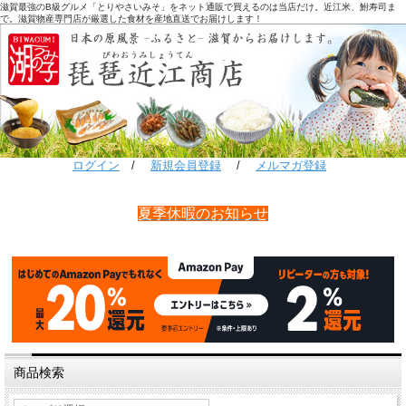
滋賀最強のB級グルメ「とりやさいみそ」をネット通販で買えるのは当店だけ。近江米、鮒寿司ま
で。滋賀物産専門店が厳選した食材を産地直送でお届けします！
ログイン
/
新規会員登録
/
メルマガ登録
夏季休暇のお知らせ
商品検索