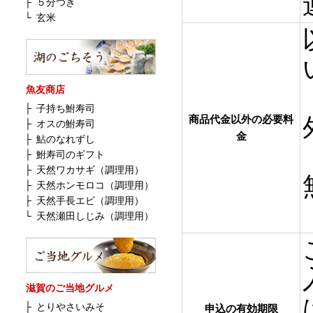
├
５分つき
└
玄米
魚友商店
├
子持ち鮒寿司
商品代金以外の必要料
├
オスの鮒寿司
金
├
鮎のなれずし
├
鮒寿司のギフト
├
天然ワカサギ（調理用）
├
天然ホンモロコ（調理用）
├
天然手長エビ（調理用）
└
天然瀬田しじみ（調理用）
滋賀のご当地グルメ
├
とりやさいみそ
申込の有効期限