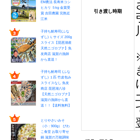
EM農法 長寿米コシ
ヒカリ ５kg 金賞受
引き渡し時期
賞 吉田農園 完熟近
江米
子持ち鮒寿司(ふな
ずし) Ｌサイズ 200g
スライス【琵琶湖産
天然ニゴロブナ】魚
友商店 滋賀の漁師
から直送！
子持ち鮒寿司 (ふな
ずし) １匹 竹皮包み
スライスなし 魚友
商店 琵琶湖八珍
【天然ニゴロブナ】
滋賀の漁師から直
送！！【送料無料】
とりやさいみそ
（小：900g） びわ
こ食堂 お取り寄せ
鍋 滋賀の万能調味