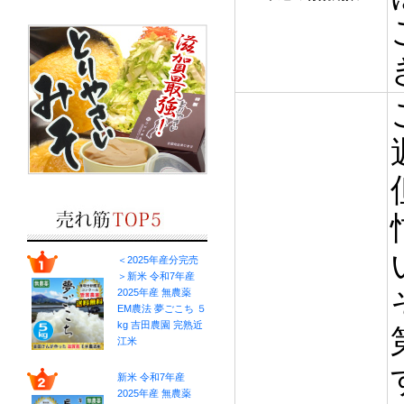
＜2025年産分完売
＞新米 令和7年産
2025年産 無農薬
EM農法 夢ごこち ５
kg 吉田農園 完熟近
江米
新米 令和7年産
2025年産 無農薬