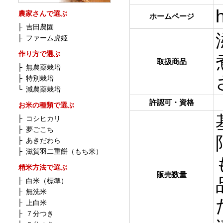
農家さんで選ぶ
ホームページ
├
吉田農園
├
ファーム虎姫
作り方で選ぶ
取扱商品
├
無農薬栽培
├
特別栽培
└
減農薬栽培
許認可・資格
お米の種類で選ぶ
├
コシヒカリ
├
夢ごこち
├
あきだわら
├
滋賀羽二重餅（もち米）
精米方法で選ぶ
販売数量
├
白米（標準）
├
無洗米
├
上白米
├
７分つき