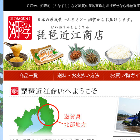
近江米、鮒寿司（ふなずし）など滋賀の産地直送お取り寄せなら琵琶近江