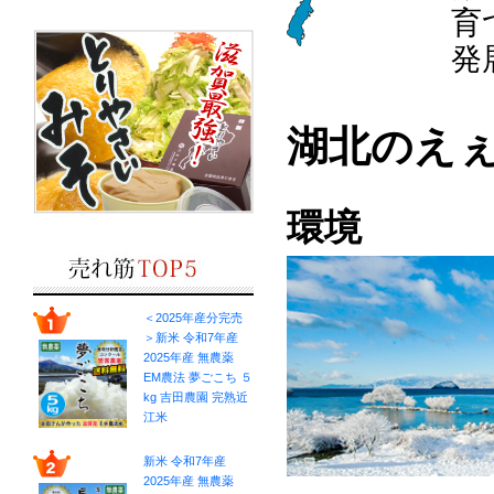
育
発
湖北のえ
環境
＜2025年産分完売
＞新米 令和7年産
2025年産 無農薬
EM農法 夢ごこち ５
kg 吉田農園 完熟近
江米
新米 令和7年産
2025年産 無農薬