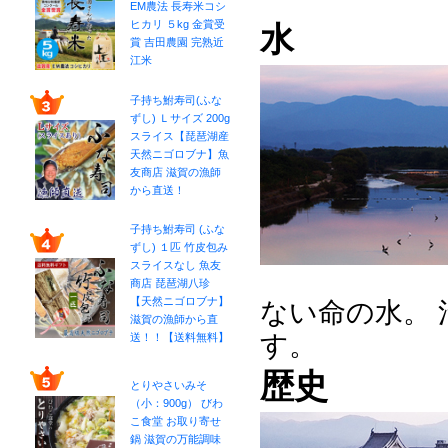
EM農法 長寿米コシ
ヒカリ ５kg 金賞受
水
賞 吉田農園 完熟近
江米
子持ち鮒寿司(ふな
ずし) Ｌサイズ 200g
スライス【琵琶湖産
天然ニゴロブナ】魚
友商店 滋賀の漁師
から直送！
子持ち鮒寿司 (ふな
ずし) １匹 竹皮包み
スライスなし 魚友
商店 琵琶湖八珍
【天然ニゴロブナ】
ない命の水。
滋賀の漁師から直
す。
送！！【送料無料】
歴史
とりやさいみそ
（小：900g） びわ
こ食堂 お取り寄せ
鍋 滋賀の万能調味