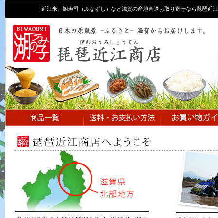
近江米、鮒寿司（ふなずし）など滋賀の産地直送お取り寄せなら琵琶近江