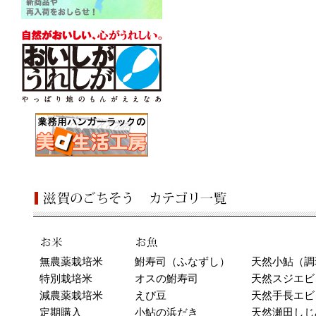
無農薬栽培米
鮒寿司（ふなずし）
天然小鮎（調
特別栽培米
オスの鮒寿司
天然スジエビ
減農薬栽培米
えび豆
天然手長エビ
定期購入
小鮎の浜だき
天然瀬田しじ