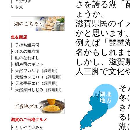
├
５分つき
さを誇る湖「
└
玄米
ょうか。
滋賀県民のイ
かと思います
魚友商店
例えば「琵琶
├
子持ち鮒寿司
名かもしれま
├
オスの鮒寿司
├
鮎のなれずし
しかし、滋賀
├
鮒寿司のギフト
人三脚で文化
├
天然ワカサギ（調理用）
├
天然ホンモロコ（調理用）
├
天然手長エビ（調理用）
そ
└
天然瀬田しじみ（調理用）
冬
き
る
滋賀のご当地グルメ
湖
├
とりやさいみそ