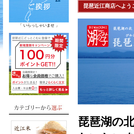
琵琶近江商店へよう
「 いらっしゃいませ 」
琵琶湖の