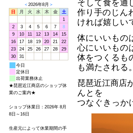
そして食を通
＜
2026年8月
＞
作り手のじん
日
月
火
水
木
金
土
1
ければ嬉しい
2
3
4
5
6
7
8
9
10
11
12
13
14
15
体にいいもの
16
17
18
19
20
21
22
心にいいもの
23
24
25
26
27
28
29
体をつくるも
30
31
今日
も満たされる
定休日
出荷業務休止
琵琶近江商店
★琵琶近江商店のショップ休
んとを
業のご案内★
つなぐきっか
ショップ休業日：2026年 8月
8日～16日
生産元によって休業期間の手