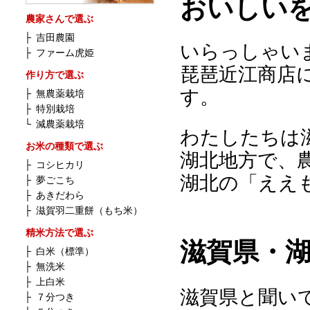
おいしい
農家さんで選ぶ
├
吉田農園
いらっしゃい
├
ファーム虎姫
琵琶近江商店
作り方で選ぶ
す。
├
無農薬栽培
├
特別栽培
└
減農薬栽培
わたしたちは
お米の種類で選ぶ
湖北地方で、
├
コシヒカリ
湖北の「ええ
├
夢ごこち
├
あきだわら
├
滋賀羽二重餅（もち米）
精米方法で選ぶ
滋賀県・
├
白米（標準）
├
無洗米
├
上白米
滋賀県と聞い
├
７分つき