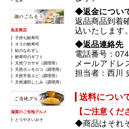
└
玄米
◆返金につい
返品商品到着
込いたします
魚友商店
├
子持ち鮒寿司
◆返品連絡先
├
オスの鮒寿司
├
鮎のなれずし
電話番号：0749
├
鮒寿司のギフト
メールアドレ
├
天然ワカサギ（調理用）
├
天然ホンモロコ（調理用）
担当者：西川 
├
天然手長エビ（調理用）
└
天然瀬田しじみ（調理用）
送料につい
【ご注意くだ
滋賀のご当地グルメ
├
とりやさいみそ
◆商品はそれ