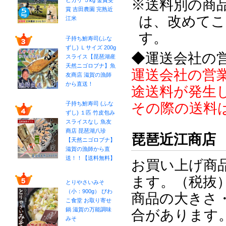
※送料別の商
ヒカリ ５kg 金賞受
賞 吉田農園 完熟近
は、改めてこ
江米
す。
子持ち鮒寿司(ふな
ずし) Ｌサイズ 200g
◆運送会社の
スライス【琵琶湖産
天然ニゴロブナ】魚
運送会社の営
友商店 滋賀の漁師
から直送！
途送料が発生
子持ち鮒寿司 (ふな
その際の送料
ずし) １匹 竹皮包み
スライスなし 魚友
商店 琵琶湖八珍
琵琶近江商店
【天然ニゴロブナ】
滋賀の漁師から直
送！！【送料無料】
お買い上げ商
ます。（税抜
とりやさいみそ
（小：900g） びわ
商品の大きさ
こ食堂 お取り寄せ
鍋 滋賀の万能調味
合があります
みそ