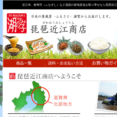
近江米、鮒寿司（ふなずし）など滋賀の産地直送お取り寄せなら琵琶近江