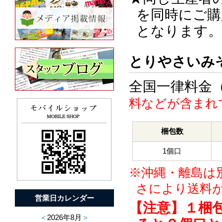
を同時にご購
となります。
とりやさいみ
全国一律料金
料などが含まれ
梱包数
1個口
※沖縄・離島は
さにより送料
営業日カレンダー
【注意】１梱
＜
2026年8月
＞