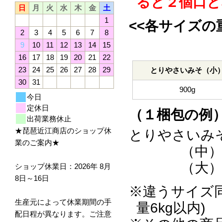
ると２個口と
日
月
火
水
木
金
土
1
<<各サイズの
2
3
4
5
6
7
8
9
10
11
12
13
14
15
16
17
18
19
20
21
22
23
24
25
26
27
28
29
とりやさいみそ（小
30
31
900g
今日
定休日
（１梱包の例
出荷業務休止
★琵琶近江商店のショップ休
とりやさいみ
業のご案内★
（中）
（大）
ショップ休業日：2026年 8月
8日～16日
※違うサイズ
生産元によって休業期間の手
量6kg以内)
配日程が異なります。ご注意