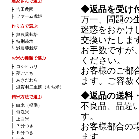
農家さんで選ぶ
◆返品を受け
├
吉田農園
├
ファーム虎姫
万一、問題の
作り方で選ぶ
迷惑をおかけ
├
無農薬栽培
交換いたしま
├
特別栽培
お手数ですが
└
減農薬栽培
ください。
お米の種類で選ぶ
├
コシヒカリ
お客様のご都
├
夢ごこち
ます。ご容赦
├
あきだわら
├
滋賀羽二重餅（もち米）
◆返品の送料
精米方法で選ぶ
不良品、品違
├
白米（標準）
├
無洗米
す。
├
上白米
お客様都合の
├
７分つき
├
５分つき
ます。