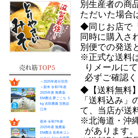
別生産者の商品
ただいた場合
◆同じお店で
同時に購入さ
別便での発送
※正式な送料
りメールにて
必ずご確認く
＜2025年産分完売
＞新米 令和7年産
◆【送料無料
2025年産 無農薬
「送料込み」
EM農法 夢ごこち ５
kg 吉田農園 完熟近
て、当店が送
江米
※北海道・沖
新米 令和7年産
2025年産 無農薬
があります。
EM農法 長寿米コシ