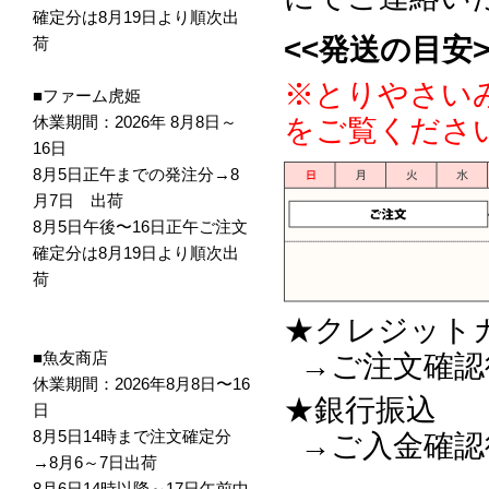
確定分は8月19日より順次出
<<発送の目安>
荷
※とりやさい
■ファーム虎姫
休業期間：2026年 8月8日～
をご覧くださ
16日
8月5日正午までの発注分→8
月7日 出荷
8月5日午後〜16日正午ご注文
確定分は8月19日より順次出
荷
★クレジットカ
■魚友商店
→ご注文確認
休業期間：2026年8月8日〜16
★銀行振込
日
8月5日14時まで注文確定分
→ご入金確認
→8月6～7日出荷
8月6日14時以降～17日午前中