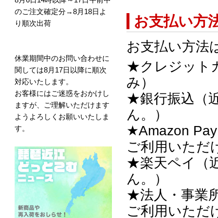
のご注文確定分→8月18日よ
お支払い方
り順次出荷
お支払い方法
休業期間中のお問い合わせに
★クレジット
関しては8月17日以降に順次
み）
対応いたします。
お客様にはご迷惑をおかけし
★銀行振込（
ますが、ご理解いただけます
ん。）
ようよろしくお願いいたしま
★Amazon
す。
ご利用いただ
★楽天ペイ（
ん。）
★法人・事業
ご利用いただ