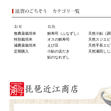
無農薬栽培米
鮒寿司（ふなずし）
天然小鮎（調
特別栽培米
オスの鮒寿司
天然スジエビ
減農薬栽培米
えび豆
天然手長エビ
定期購入
小鮎の浜だき
天然瀬田しじ
鮎のなれずし