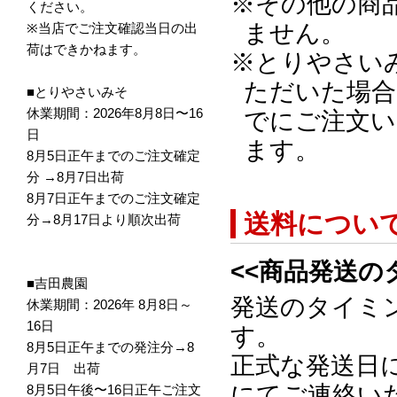
※その他の商
ください。
ません。
※当店でご注文確認当日の出
荷はできかねます。
※とりやさい
ただいた場合
■とりやさいみそ
休業期間：2026年8月8日〜16
でにご注文い
日
ます。
8月5日正午までのご注文確定
分 →8月7日出荷
8月7日正午までのご注文確定
送料につい
分→8月17日より順次出荷
<<商品発送の
■吉田農園
発送のタイミ
休業期間：2026年 8月8日～
16日
す。
8月5日正午までの発注分→8
正式な発送日
月7日 出荷
にてご連絡い
8月5日午後〜16日正午ご注文