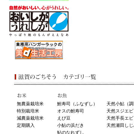
無農薬栽培米
鮒寿司（ふなずし）
天然小鮎（調
特別栽培米
オスの鮒寿司
天然スジエビ
減農薬栽培米
えび豆
天然手長エビ
定期購入
小鮎の浜だき
天然瀬田しじ
鮎のなれずし