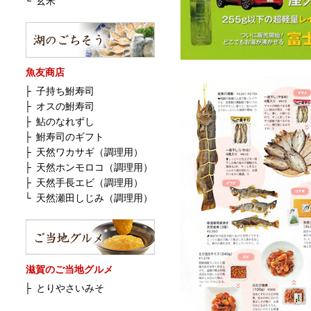
└
玄米
魚友商店
├
子持ち鮒寿司
├
オスの鮒寿司
├
鮎のなれずし
├
鮒寿司のギフト
├
天然ワカサギ（調理用）
├
天然ホンモロコ（調理用）
├
天然手長エビ（調理用）
└
天然瀬田しじみ（調理用）
滋賀のご当地グルメ
├
とりやさいみそ