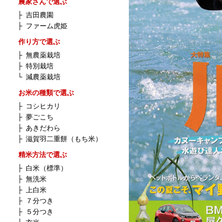
農家さんで選ぶ
├
吉田農園
├
ファーム虎姫
作り方で選ぶ
├
無農薬栽培
├
特別栽培
└
減農薬栽培
お米の種類で選ぶ
├
コシヒカリ
├
夢ごこち
├
あきだわら
├
滋賀羽二重餅（もち米）
精米方法で選ぶ
├
白米（標準）
├
無洗米
├
上白米
├
７分つき
├
５分つき