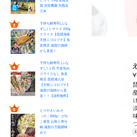
ヒカリ ５kg 金賞受
賞 吉田農園 完熟近
江米
子持ち鮒寿司(ふな
ずし) Ｌサイズ 200g
スライス【琵琶湖産
天然ニゴロブナ】魚
友商店 滋賀の漁師
から直送！
子持ち鮒寿司 (ふな
ずし) １匹 竹皮包み
スライスなし 魚友
商店 琵琶湖八珍
【天然ニゴロブナ】
滋賀の漁師から直
送！！【送料無料】
とりやさいみそ
（小：900g） びわ
こ食堂 お取り寄せ
鍋 滋賀の万能調味
みそ