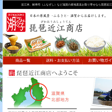
近江米、鮒寿司（ふなずし）など滋賀の産地直送お取り寄せなら琵琶近江