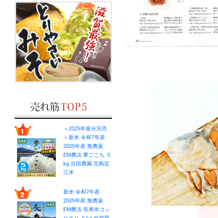
＜2025年産分完売
＞新米 令和7年産
2025年産 無農薬
EM農法 夢ごこち ５
kg 吉田農園 完熟近
江米
新米 令和7年産
2025年産 無農薬
EM農法 長寿米コシ