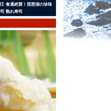
用】食通絶賛！琵琶湖の珍味
司 熟れ寿司