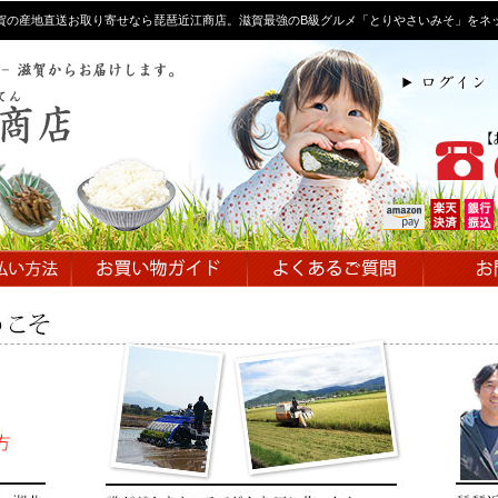
賀の産地直送お取り寄せなら琵琶近江商店。滋賀最強のB級グルメ「とりやさいみそ」をネ