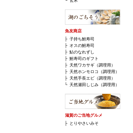
└
玄米
魚友商店
├
子持ち鮒寿司
├
オスの鮒寿司
├
鮎のなれずし
├
鮒寿司のギフト
├
天然ワカサギ（調理用）
├
天然ホンモロコ（調理用）
├
天然手長エビ（調理用）
└
天然瀬田しじみ（調理用）
滋賀のご当地グルメ
├
とりやさいみそ