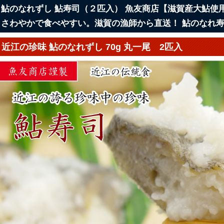
鮎のなれずし 鮎寿司（２匹入） 魚友商店【滋賀産大鮎使
さわやかで食べやすい。滋賀の漁師から直送！ 鮎のなれ寿
近江の珍味 鮎のなれずし 70g 丸一尾 2匹入