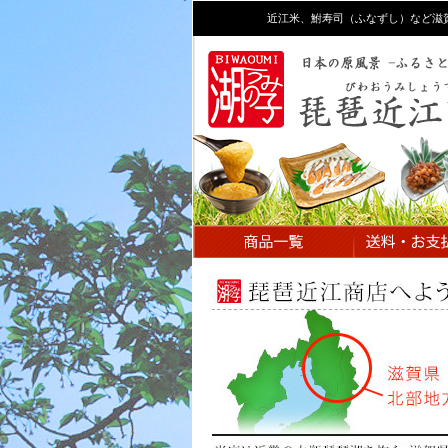
近江米、鮒寿司（ふなずし）など滋