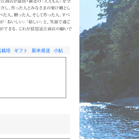
然栽培
ギフト
新米発送
小鮎