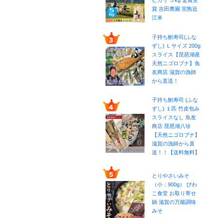
ヒカリ ５kg 金賞受
賞 吉田農園 完熟近
江米
子持ち鮒寿司(ふな
ずし) Ｌサイズ 200g
スライス【琵琶湖産
天然ニゴロブナ】魚
友商店 滋賀の漁師
から直送！
子持ち鮒寿司 (ふな
ずし) １匹 竹皮包み
スライスなし 魚友
商店 琵琶湖八珍
【天然ニゴロブナ】
滋賀の漁師から直
送！！【送料無料】
とりやさいみそ
（小：900g） びわ
こ食堂 お取り寄せ
鍋 滋賀の万能調味
みそ