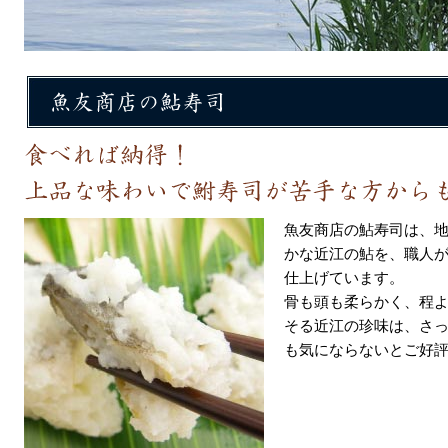
魚友商店の鮎寿司は、
かな近江の鮎を、職人
仕上げています。
骨も頭も柔らかく、程
そる近江の珍味は、さ
も気にならないとご好