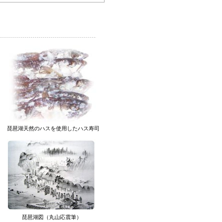
琵琶湖天然のハスを使用したハス寿司
琵琶湖図（丸山応震筆）