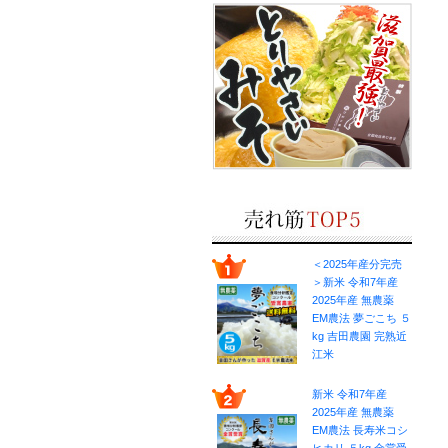
＜2025年産分完売
＞新米 令和7年産
2025年産 無農薬
EM農法 夢ごこち ５
kg 吉田農園 完熟近
江米
新米 令和7年産
2025年産 無農薬
EM農法 長寿米コシ