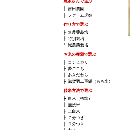
農家さんで選ぶ
├
吉田農園
├
ファーム虎姫
作り方で選ぶ
├
無農薬栽培
├
特別栽培
└
減農薬栽培
お米の種類で選ぶ
├
コシヒカリ
├
夢ごこち
├
あきだわら
├
滋賀羽二重餅（もち米）
精米方法で選ぶ
├
白米（標準）
├
無洗米
├
上白米
├
７分つき
├
５分つき