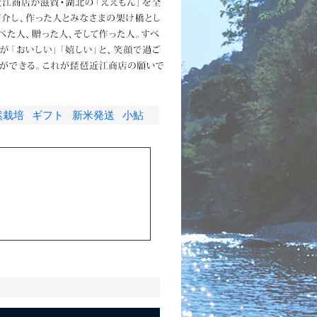
然栽培
ギフト
新米発送
小鮎