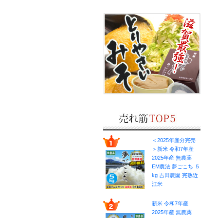
＜2025年産分完売
＞新米 令和7年産
2025年産 無農薬
EM農法 夢ごこち ５
kg 吉田農園 完熟近
江米
新米 令和7年産
2025年産 無農薬