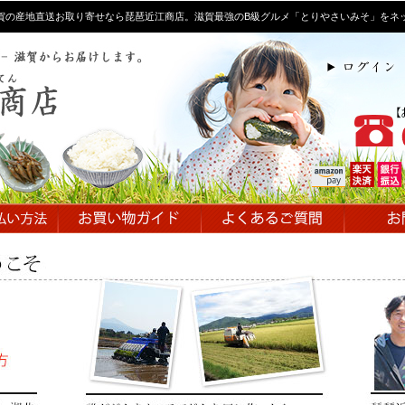
賀の産地直送お取り寄せなら琵琶近江商店。滋賀最強のB級グルメ「とりやさいみそ」をネ