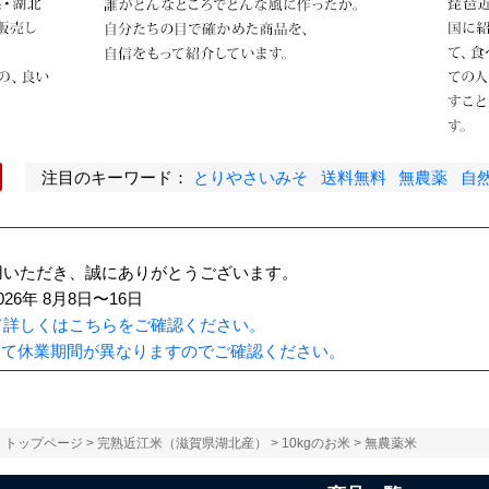
注目のキーワード：
とりやさいみそ
送料無料
無農薬
自
用いただき、誠にありがとうございます。
6年 8月8日〜16日
て詳しくはこちらをご確認ください。
って休業期間が異なりますのでご確認ください。
トップページ
>
完熟近江米（滋賀県湖北産）
>
10kgのお米
> 無農薬米