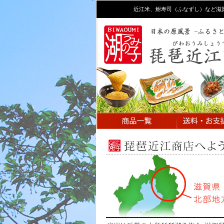
近江米、鮒寿司（ふなずし）など滋