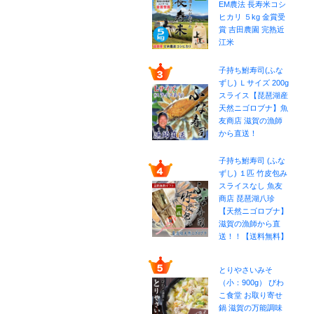
EM農法 長寿米コシ
ヒカリ ５kg 金賞受
賞 吉田農園 完熟近
江米
子持ち鮒寿司(ふな
ずし) Ｌサイズ 200g
スライス【琵琶湖産
天然ニゴロブナ】魚
友商店 滋賀の漁師
から直送！
子持ち鮒寿司 (ふな
ずし) １匹 竹皮包み
スライスなし 魚友
商店 琵琶湖八珍
【天然ニゴロブナ】
滋賀の漁師から直
送！！【送料無料】
とりやさいみそ
（小：900g） びわ
こ食堂 お取り寄せ
鍋 滋賀の万能調味