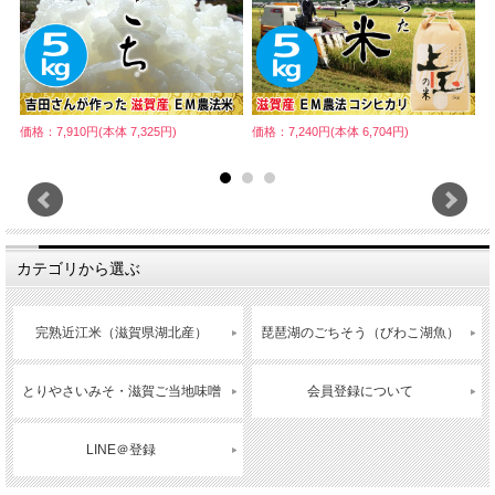
価格：7,910円(本体 7,325円)
価格：7,240円(本体 6,704円)
価
カテゴリから選ぶ
完熟近江米（滋賀県湖北産）
琵琶湖のごちそう（びわこ湖魚）
とりやさいみそ・滋賀ご当地味噌
会員登録について
LINE＠登録