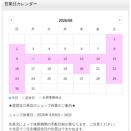
営業日カレンダー
2026/08
日
月
火
水
木
金
土
1
2
3
4
5
6
7
8
9
10
11
12
13
14
15
16
17
18
19
20
21
22
23
24
25
26
27
28
29
30
31
■
■
■
出荷業務休止
今日
定休日
★琵琶近江商店のショップ休業のご案内★
ショップ休業日：2026年 8月8日～16日
生産元によって休業期間の手配日程が異なります。ご注意ください。
※当店でご注文確認当日の出荷はできかねます。