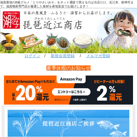
滋賀最強のB級グルメ「とりやさいみそ」をネット通販で買えるのは当店だけ。近江米、鮒寿司ま
で。滋賀物産専門店が厳選した食材を産地直送でお届けします！
ログイン
/
新規会員登録
/
メルマガ登録
夏季休暇のお知らせ