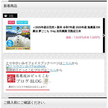
新着商品
1位
NEW
PICK UP
＜2025年産分完売＞新米 令和7年産 2025年産 無農薬 EM
農法 夢ごこち ５kg 吉田農園 完熟近江米
価格：7,910円(本体 7,325円)
とりやさいみそフェイスブックページは
こちら
から
琵琶近江どっとこむブログは
こちら
から
ご購入前にご確認ください。