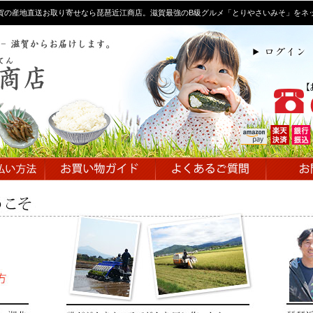
賀の産地直送お取り寄せなら琵琶近江商店。滋賀最強のB級グルメ「とりやさいみそ」をネ