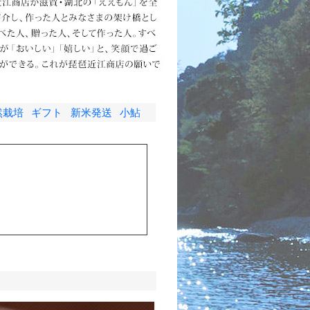
然栽培
ギフト
新米発送
小鮎