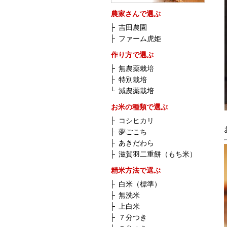
農家さんで選ぶ
├
吉田農園
├
ファーム虎姫
作り方で選ぶ
├
無農薬栽培
├
特別栽培
└
減農薬栽培
お米の種類で選ぶ
├
コシヒカリ
├
夢ごこち
├
あきだわら
├
滋賀羽二重餅（もち米）
精米方法で選ぶ
├
白米（標準）
├
無洗米
├
上白米
├
７分つき