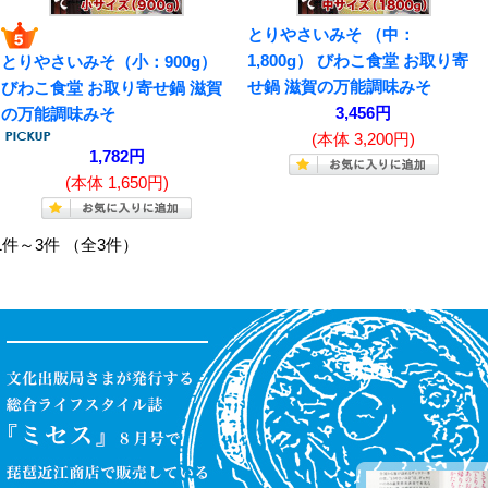
とりやさいみそ （中：
1,800g） びわこ食堂 お取り寄
とりやさいみそ（小：900g）
せ鍋 滋賀の万能調味みそ
びわこ食堂 お取り寄せ鍋 滋賀
3,456円
の万能調味みそ
(本体 3,200円)
1,782円
(本体 1,650円)
1件～3件 （全3件）