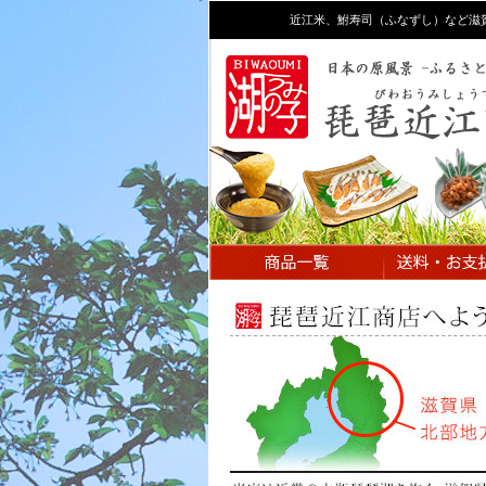
近江米、鮒寿司（ふなずし）など滋