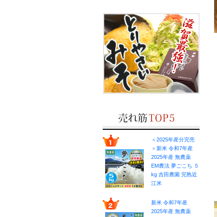
＜2025年産分完売
＞新米 令和7年産
2025年産 無農薬
EM農法 夢ごこち ５
kg 吉田農園 完熟近
江米
新米 令和7年産
2025年産 無農薬