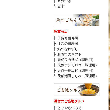
├
５分つき
└
玄米
魚友商店
├
子持ち鮒寿司
├
オスの鮒寿司
├
鮎のなれずし
├
鮒寿司のギフト
├
天然ワカサギ（調理用）
├
天然ホンモロコ（調理用）
├
天然手長エビ（調理用）
└
天然瀬田しじみ（調理用）
滋賀のご当地グルメ
├
とりやさいみそ