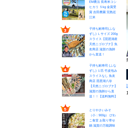
EM農法 長寿米コシ
ヒカリ ５kg 金賞受
賞 吉田農園 完熟近
江米
子持ち鮒寿司(ふな
ずし) Ｌサイズ 200g
スライス【琵琶湖産
天然ニゴロブナ】魚
友商店 滋賀の漁師
から直送！
子持ち鮒寿司 (ふな
ずし) １匹 竹皮包み
スライスなし 魚友
商店 琵琶湖八珍
【天然ニゴロブナ】
滋賀の漁師から直
送！！【送料無料】
とりやさいみそ
（小：900g） びわ
こ食堂 お取り寄せ
鍋 滋賀の万能調味